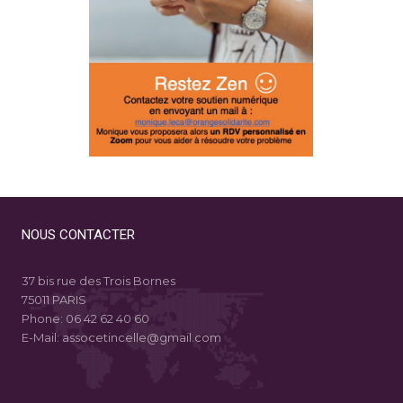
NOUS CONTACTER
37 bis rue des Trois Bornes
75011 PARIS
Phone:
06 42 62 40 60
E-Mail:
assocetincelle@gmail.com